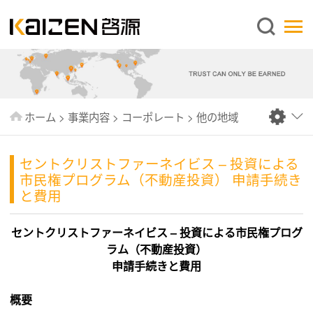
日本語
ホーム
企業情報
事業内容
ホーム
>
事業内容
>
コーポレート
>
他の地域
ニュース
情報
セントクリストファーネイビス – 投資による
市民権プログラム（不動産投資） 申請手続き
出版物
と費用
よくあるご質問
セントクリストファーネイビス – 投資による市民権プログ
お問い合わせ
ラム（不動産投資）
申請手続きと費用
概要