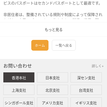
ビスのパスポートはセカンドパスポートとして最適です。
非居住者は、整備されている規則や制度によって保障され
ながら、市民のプライバシー権を有し、所得、投資、配
当、キャピタルゲイン、相続、贈与などにおいても免税を
もっと見る
適用することができます。さらに、承認される申請者は、
セントクリストファーネイビスの住所を持っている場合、
ほかの優遇措置を適用することができます。
ホーム
一覧へ戻る
申請は英語能力の要件がありません。遠距離で申請を提出
することもできます。
お問い合わせ
詳しく+
申請者は、セントクリストファーネイビス政府に申請書類
を提出してから6～8ヶ月以内に市民権を受け取ります。セ
香港本社
日本支社
深セン支社
ントクリストファーネイビス政府に至急対応費用を納付
し、至急対応申請を提出する場合、申請は45～60日以内に
上海支社
北京支社
台湾支社
完了できます。
シンガポール支社
アメリカ支社
イギリス支社
備考：セントクリストファーネイビス政府は、アフガニス