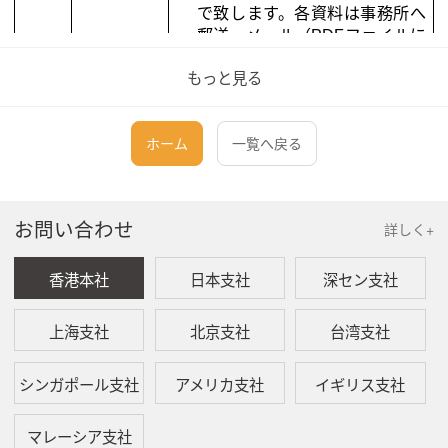
で致します。各資料は事務所へ
郵送・メール（
PDF
ファイルに
スキャンしたものを添付）をし
もっと見る
て頂きます。
顧問
+
経理
1.
顧問サービス：
データ監査
キャッシュフロー分析・各種
分
ホーム
一覧へ戻る
サービス
岐点売上報告・節税対策の提案
など、経営に必要なデータを作
成し経営のサポート致します。
お問い合わせ
2.
経理データ監査料金：
詳しく+
お客様自社で会計に経理の人員
がいる場合に、経理が作成した
香港本社
日本支社
深セン支社
会計帳簿を確認する場合になり
ます。
上海支社
北京支社
台湾支社
決算サービ
決算書の作成だけでなく、法人
ス
税・地方税の申告書・勘定科目内
シンガポール支社
アメリカ支社
イギリス支社
訳書・概況書・減価償却明細・総
勘定元帳の作成が含まれておりま
マレーシア支社
す。