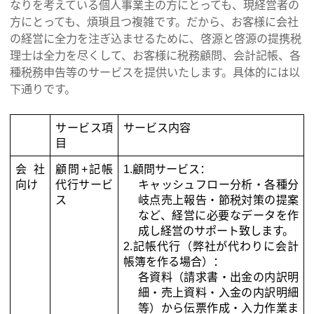
なりを考えている個人事業主の方にとっても、現経営者の
方にとっても、煩瑣且つ複雑です。だから、お客様に会社
の経営に全力を注ぎ込ませるために、啓源と啓源の提携税
理士は全力を尽くして、お客様に税務顧問、会計記帳、各
種税務申告等のサービスを提供いたします。具体的には以
下通りです。
サービス項
サービス内容
目
会社
顧問
+
記帳
1.
顧問サービス：
向け
代行サービ
キャッシュフロー分析・各種
分
ス
岐点売上報告・節税対策の提案
など、経営に必要なデータを作
成し経営のサポート致します。
2.
記帳代行（弊社が代わりに会計
帳簿を作る場合）：
各資料（請求書・出金の内訳明
細・売上資料・入金の内訳明細
等）から伝票作成・入力作業ま