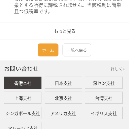
泉とする所得に課税されません。当該税制は簡単
且つ低税率です。
香港税務局は香港本土で行う事業（業界、専門或
いは業務を含む）により得られた所得に利得税を
もっと見る
課します。即ち香港で発生した所得又は香港から
得られた所得のみが利得税の課税対象となりま
す。簡単に言えば、誰でも香港で商売を行います
ホーム
一覧へ戻る
が、その所得が香港以外の地方から得られると、
香港で利得税を納める必要がありません。
お問い合わせ
詳しく+
2.
香港利得税の課税範囲
香港本社
日本支社
深セン支社
香港「税務条例」によって、下記の要件を満たす
場合は利得税の納税義務が生じることとされてい
上海支社
北京支社
台湾支社
ます。
（1） 事業活動（業界、専門或いは業務を含
シンガポール支社
アメリカ支社
イギリス支社
む）が行われていること；
（2） 利益が香港における当該事業活動から生
じたものであること；
マレーシア支社