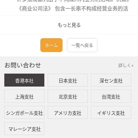
《商业公司法》 包含一长串不构成经营业务的活
动，包括参与诉讼、举行会议、维护银行账户、拥
もっと見る
有财产以及通过州内独立承包商进行销售。
二、 外州公司注册的要求
ホーム
一覧へ戻る
如果商业活动水平触发了外州公司的规定，公司必
お問い合わせ
詳しく+
须遵守相应的要求。根据传统的 “资格” 法规，公司
香港本社
日本支社
深セン支社
必须向希望开展业务的州务卿申请 “授权证书”或“经
营许可”。要获得该证书，公司必须提供与公司章程
上海支社
北京支社
台湾支社
中描述一致的信息，并且必须证明公司在注册地所
在州的良好信誉。这包括遵守纳税义务和提交年度
シンガポール支社
アメリカ支社
イギリス支社
报告的证据，授权证书由公司注册地所在州的州务
卿签发等。
マレーシア支社