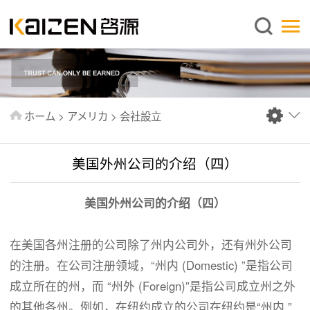
日本語
ホーム
企業情報
事業内容
ホーム
>
アメリカ
>
会社設立
ニュース
情報
美国外州公司的介绍（四）
出版物
美国外州公司的介绍（四）
よくあるご質問
お問い合わせ
在美国各州注册的公司除了州内公司外，还有州外公司
的注册。在公司注册领域，“州内 (Domestic) ”是指公司
成立所在的州，而 “州外 (Foreign)”是指公司成立州之外
的其他各州。例如，在纽约成立的公司在纽约是“州内 ”