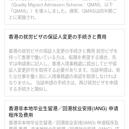
（Quality Migrant Admission Scheme：QMAS、以下
「QMAS」）を導入しました。通常、QMASは四半期ご
とに実施され、
香港の就労ビザの保証人変更の手続きと費用
香港の就労ビザの保証人変更の手続きと費用 就労ビザを
持って香港で働いている方は、転職を希望する場合、先
ずは申請表に記入し、香港入境事務處に提出してビザ保
証人変更許可を取得する必要があります。当該申請は、新
たな仕事を働く前に入境事務處の承認を取得しなければ
なりません。 当該申請の手続きは、再び就労ビザを申請
する手続きと類似し
香港非本地毕业生留港／回港就业安排(IANG) 申请
程序及费用
香港非本地毕业生留港／回港就业安排(IANG) 申请程序及
费用 香港 - 非本地毕业生留港／回港就业安排（IANG）适