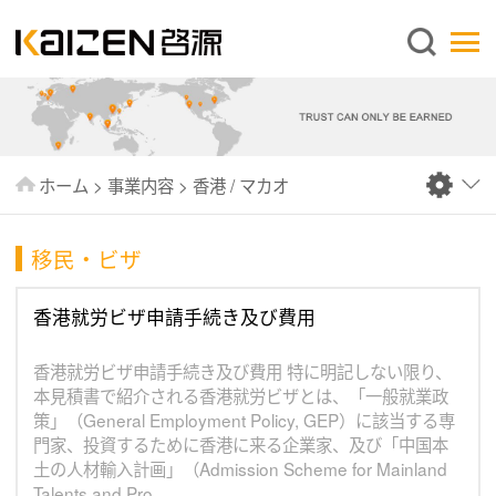
日本語
ホーム
企業情報
事業内容
ホーム
>
事業内容
>
香港 / マカオ
ニュース
情報
移民・ビザ
出版物
香港就労ビザ申請手続き及び費用
よくあるご質問
香港就労ビザ申請手続き及び費用 特に明記しない限り、
お問い合わせ
本見積書で紹介される香港就労ビザとは、「一般就業政
策」（General Employment Policy, GEP）に該当する専
門家、投資するために香港に来る企業家、及び「中国本
土の人材輸入計画」（Admission Scheme for Mainland
Talents and Pro