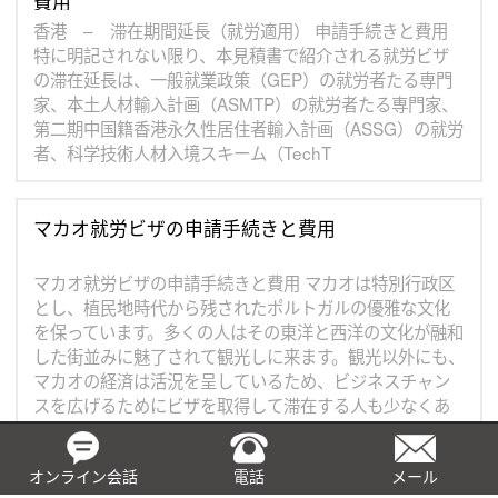
費用
香港 – 滞在期間延長（就労適用） 申請手続きと費用
特に明記されない限り、本見積書で紹介される就労ビザ
の滞在延長は、一般就業政策（GEP）の就労者たる専門
家、本土人材輸入計画（ASMTP）の就労者たる専門家、
第二期中国籍香港永久性居住者輸入計画（ASSG）の就労
者、科学技術人材入境スキーム（TechT
マカオ就労ビザの申請手続きと費用
マカオ就労ビザの申請手続きと費用 マカオは特別行政区
とし、植民地時代から残されたポルトガルの優雅な文化
を保っています。多くの人はその東洋と西洋の文化が融和
した街並みに魅了されて観光しに来ます。観光以外にも、
マカオの経済は活況を呈しているため、ビジネスチャン
スを広げるためにビザを取得して滞在する人も少なくあ
りません。 マカオで就労を希望
オンライン会話
電話
メール