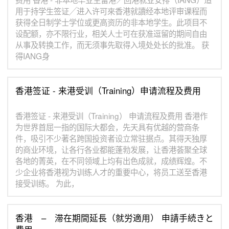
用于持学生签证╱进入许可來香港就讀经本地评审课程而
获得全日制学士学位或更高资历的非本地学生。此项目不
设配额，亦不限行业，相关人士可在获准逗留的期间自由
从事及转换工作，而无须事先取得入境处处长的批准。 获
得IANG身
香港签证 - 来港受训（Training）申请流程及费用
香港签证 - 来港受训（Training） 申请流程及费用 香港作
为世界首屈一指的国际大都会，先天具有优越的营商条
件，吸引不少著名跨国投资者设立常驻据点。其得天独厚
的商业环境，让各行各业都能蓬勃发展，让香港荟聚全球
各地的菁英，在不同领域上均有出色成就，成绩辉煌。不
少企业将香港视为训练人才的重要中心，将员工送至香港
接受训练。 为此，
香港 – 滞在期間延長（就労適用） 申請手続きと