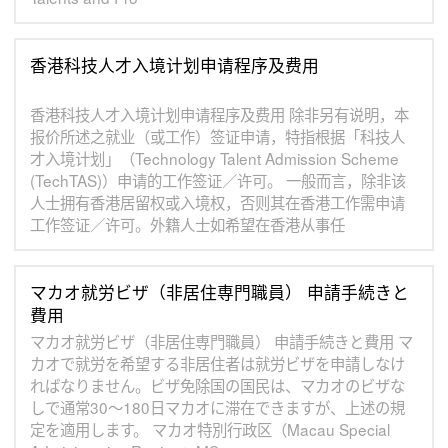
香港科技人才入境计划申请程序及费用
香港科技人才入境计划申请程序及费用 除非另有说明，本
报价所述之就业（或工作）签证申请，特指根据「科技人
才入境计划」（Technology Talent Admission Scheme
(TechTAS)）申请的工作签证／许可。 一般而言，除非该
人士拥有香港居留权或入境权，否则其在香港工作需申请
工作签证／许可。外籍人士如希望在香港从事任
マカオ就労ビザ（非居住専門職員） 申請手続きと
費用
マカオ就労ビザ（非居住専門職員） 申請手続きと費用 マ
カオで就労を希望する非居住者は就労ビザを申請しなけ
ればなりません。ビザ免除国の国民は、マカオのビザな
しで通常30～180日マカオに滞在できますが、上述の規
定を適用します。 マカオ特別行政区（Macau Special