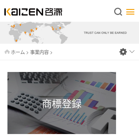
日本語
ホーム
企業情報
事業内容
ホーム
>
事業内容
>
ニュース
情報
出版物
よくあるご質問
商標登録
お問い合わせ