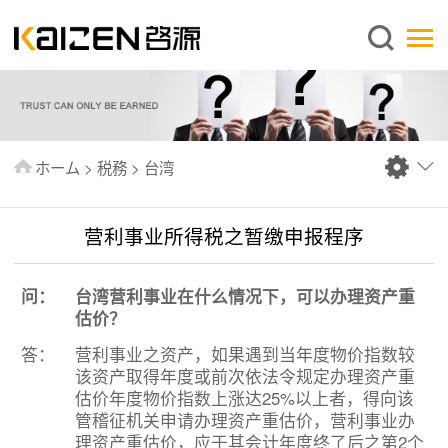
日本語
ホーム
企業情報
事業内容
ホーム
>
税務
>
台湾
ニュース
情報
营利事业所得税之暂缴申报程序
出版物
问：
台湾营利事业在什么情况下，可以办理资产重
よくあるご質問
估价？
お問い合わせ
答：
营利事业之资产，如果遇到当年度物价指数较
该资产取得年度或前次依法令规定办理资产重
估价年度物价指数上涨达25%以上者，得向该
管稽征机关申请办理资产重估价，营利事业办
理资产重估价，应于其会计年度终了后之第2个