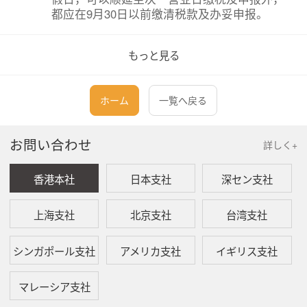
都应在9月30日以前缴清税款及办妥申报。
问：
台湾营利事业暂缴申报如何计算？
もっと見る
答：
应办理暂缴申报之营利事业，应于申报期间
内，按其上年度结算申报营利事业所得税应纳
ホーム
一覧へ戻る
税额之1/2为暂缴税额，自行向库缴纳，并依规
定格式，填具暂缴税额申报书，检附暂缴税额
缴款收据，向登记地稽征机关办理申报。
お問い合わせ
詳しく+
问：
营利事业之扣缴税款及符合有关法律规定之 抵
香港本社
日本支社
深セン支社
减税额，可否抵缴或抵减暂缴税额？
上海支社
北京支社
台湾支社
答：
营利事业办理暂缴申报时，有关抵缴或抵减暂
缴税额之规定分3点来说明：
シンガポール支社
アメリカ支社
イギリス支社
1.
已取得扣缴凭单之扣缴税款，可凭扣缴
凭单备查联复印件，全额抵缴暂缴税
额。
マレーシア支社