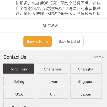
征即退、先征后返（退）税款全部缴回后，可以
自全部缴回次月起按照规定申请退还期末留抵税
额。纳税人按照上述规定全部缴回已退税款后适
用留抵退税或者即征即退、先征后返（退）政策
的，自全部缴回次月起36个月内不得变更。
SHOW ALL...
问：
纳税人申请缴回已退还的全部留抵退税款的，需
要向税务机关提交什么资料？缴回留抵退税款适
Back to Home
Back to List of
用即征即退、先征后返（退）政策的，缴回的留
抵退税款能否结转下期继续抵扣？
Contact Us
More+
答：
纳税人按照7号公告第九条规定，需要申请缴回已
退还的全部留抵退税款的，可以通过电子税务局
Hong Kong
Shenzhen
Shanghai
或办税服务厅提交《缴回留抵退税申请表》。税
务机关应当自受理之日起5个工作日内，依申请向
纳税人出具留抵退税款缴回的《税务事项通知
Beijing
Taiwan
Singapore
书》。纳税人在缴回已退还的全部留抵退税款
后，办理增值税纳税申报时，将缴回的全部退税
USA
UK
Japan
款按照规定填写在增值税及附加税费申报表相关
栏次，并可以继续按照规定抵扣进项税额。
Malaysia