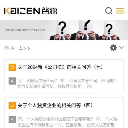
日本語
ホーム
企業情報
事業内容
ホーム
>
>
ニュース
情報
关于2024新《公司法》的相关问答（七）
出版物
问： 如何设立分公司？ 答： 公司设立分公司，应当向公
よくあるご質問
司登记机关申请登记，领取营业执照。 问：
お問い合わせ
关于个人独资企业的相关问答（四）
问： 个人独资企业在什么情况下需要解散？ 答： 个人独
资企业有下列情形之一时，应当解散： 投资人决定解散；