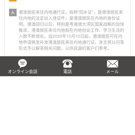
港澳居民来往内地通行证，俗称“回乡证”，是港澳居民来
往内地的法定出入境证件，是港澳居民在内地的身份证
明。港澳回归以后，特别是粤港澳大湾区国家战略的加快
推进，港澳居民来往内地和在内地创业工作、学习生活的
人数不断增长。自2020年10月10日起，港澳居民可在内
地申请换发补发港澳居民来往内地通行证。本文将以问答
形式予以解答相关问题，以供启源的客户们参考。
加州企业虚拟名称问答
オンライン会話
電話
メール
问： 加州商业名称是什么？ 答： 对于在加州从事营利活
动的个人或商业实体而言，企业名称是一个重要的品牌战
略。加州公司虚拟名称又叫做商业名称（DBA），仅用于
商标、品牌目的不是一种商业结构。
BEPS是什么？有何影响？
被誉为“百年来国际税收领域根本性变革”的BEPS行动，对