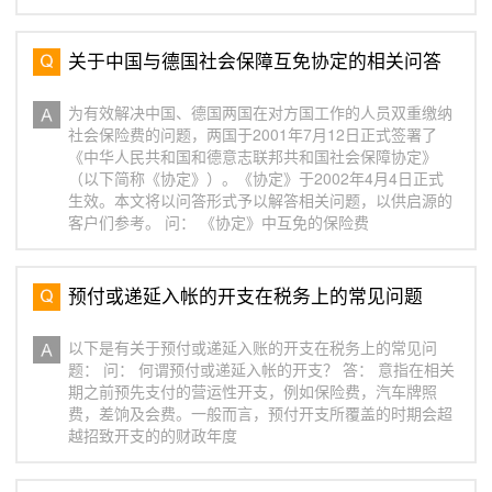
关于中国与德国社会保障互免协定的相关问答
为有效解决中国、德国两国在对方国工作的人员双重缴纳
社会保险费的问题，两国于2001年7月12日正式签署了
《中华人民共和国和德意志联邦共和国社会保障协定》
（以下简称《协定》）。《协定》于2002年4月4日正式
生效。本文将以问答形式予以解答相关问题，以供启源的
客户们参考。 问： 《协定》中互免的保险费
预付或递延入帐的开支在税务上的常见问题
以下是有关于预付或递延入账的开支在税务上的常见问
题： 问： 何谓预付或递延入帐的开支？ 答： 意指在相关
期之前预先支付的营运性开支，例如保险费，汽车牌照
费，差饷及会费。一般而言，预付开支所覆盖的时期会超
越招致开支的的财政年度