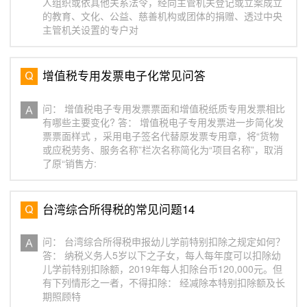
人组织或依其他关系法令，经向主管机关登记或立案成立
的教育、文化、公益、慈善机构或团体的捐赠、透过中央
主管机关设置的专户对
增值税专用发票电子化常见问答
问： 增值税电子专用发票票面和增值税纸质专用发票相比
有哪些主要变化? 答： 增值税电子专用发票进一步简化发
票票面样式 ，采用电子签名代替原发票专用章，将“货物
或应税劳务、服务名称”栏次名称简化为“项目名称”，取消
了原“销售方:
台湾综合所得税的常见问题14
问： 台湾综合所得税申报幼儿学前特别扣除之规定如何？
答： 纳税义务人5岁以下之子女，每人每年度可以扣除幼
儿学前特别扣除额，2019年每人扣除台币120,000元。但
有下列情形之一者，不得扣除： 经减除本特别扣除额及长
期照顾特