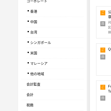
コーポレート
.
香港
.
ご
章
質
問
中国
问
.
回
区
答
台湾
择
.
シンガポール
.
Q
ご
米国
.
質
回
問
答
マレーシア
.
他の地域
会計監査
F
ご
T
質
会計
問
回
答
税務