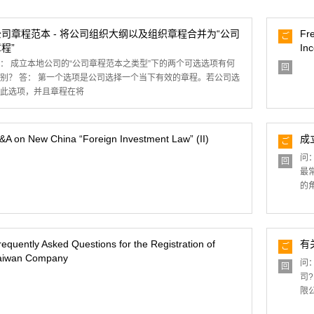
公司章程范本 - 将公司组织大纲以及组织章程合并为“公司
Fr
ご
程”
Inc
質
問
： 成立本地公司的“公司章程范本之类型”下的两个可选选项有何
回
别？ 答： 第一个选项是公司选择一个当下有效的章程。若公司选
答
此选项，并且章程在将
&A on New China “Foreign Investment Law” (II)
成
ご
質
问
回
問
最
答
的
requently Asked Questions for the Registration of
有
ご
aiwan Company
質
问
回
問
司
答
限公