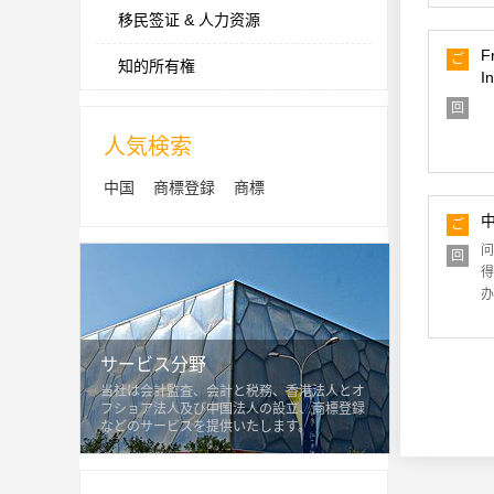
移民签证 & 人力资源
F
ご
知的所有権
I
質
問
回
答
人気検索
中国
商標登録
商標
ご
質
问
回
問
得
答
办
サービス分野
当社は会計監査、会計と税務、香港法人とオ
フショア法人及び中国法人の設立、商標登録
などのサービスを提供いたします。