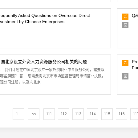
requently Asked Questions on Overseas Direct
Q&
ご
nvestment by Chinese Enterprises
質
回
問
答
中国北京设立外资人力资源服务公司相关的问题
Pre
ご
Fu
質
： 我们计划在中国北京设立一家外资职业中介服务公司，需要取
問
哪些牌照？ 答： 您需要向北京市市场监督管理局申请营业执照，
回
答
理公司注册，以及向北京
1...
<<
111
112
113
114
115
116
11