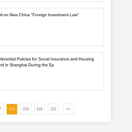
A on New China “Foreign Investment Law”
ferential Policies for Social Insurance and Housing
nd in Shanghai During the Ep
7
118
119
120
121
>>