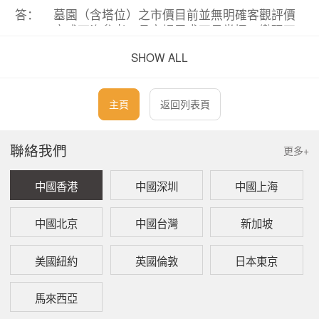
答：
墓園（含塔位）之市價目前並無明確客觀評價
方式可資參考，且市場需求不易掌握，變現不
易，不得作為稅捐擔保。
SHOW ALL
問：
臺灣遺產稅納稅義務人以遺產作為擔保申請暫
緩執行及解除出境限制應符合那些規定？
主頁
返回列表頁
答：
有關遺產稅案件，納稅義務人以遺產中之目標
作為擔保申請暫緩強制執行，核發同意移轉證
聯絡我們
更多+
明書及解除限制出境者，該擔保品應符合稅捐
稽征法第11條之1之規定，其估價並應按上開法
中國香港
中國深圳
中國上海
條及其相關規定辦理，例如納稅義務人以被繼
承人遺產中之公共設施保留地作為擔保，申請
暫緩強制執行核發同意移轉證明書及解除限制
中國北京
中國台灣
新加坡
出境，如經查該地業經當地縣市政府列入征收
補償計劃而符合易於變價之規定者，應準予受
美國紐約
英國倫敦
日本東京
理，如該土地未經當地縣市政府列入征收補償
計劃而不符合擔保規定者，若經查符合遺產及
馬來西亞
贈與稅法第30條第4項有關實物抵繳之規定，仍
得依該條項辦理，並於實物抵繳完竣後，解除