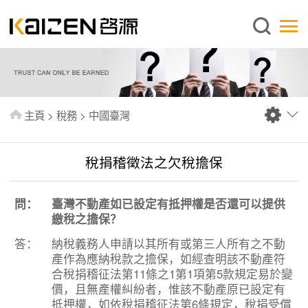
繁體中文
主頁
關於啓源
服務範圍
主頁
>
稅務
>
中國臺灣
新聞中心
資料庫
稅捐稽徵法之欠稅擔保
出版刊物
問：
臺灣不動產如已設定有抵押權是否還可以提供
常見問題
繳稅之擔保？
聯絡我們
答：
納稅義務人申請以其所有或第三人所有之不動
產作為應納稅款之擔保，如經查明該不動產符
合稅捐稽征法第11條之1第1項第5款規定易於變
價，且無產權糾紛者，惟該不動產原已設定有
抵押權，如依稅捐稽征法第6條規定，稅捐受償