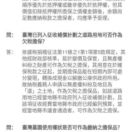
順序優先於抵押權或雖非優先於抵押權，但其
價值扣除抵押權所擔保之債權金額後，余額尚
足敷應納稅款之擔保者，均應準予受理。
問：
臺灣已列入征收補償計劃之道路用地可否作為
欠稅擔保？
答：
依據稅捐稽征法第11條之1第1項第5款規定，其
他經財政部核準，易於變價及保管，且無產權
糾紛之財產可作為欠稅之擔保，其用意在於確
保稅款之征起，並期擔保品能在短期內即可處
分變現，轉換成現金以解繳公庫供政府所用。
故納稅義務人申請以無產權糾紛及地目為
「道」之土地，作為欠稅之擔保品，如該道路
用地已經當地縣市政府列入征收補償計劃，且
該項征收經費當地縣市政府已經編列預算，並
經當地縣市議會通過者，可作為欠稅之擔保。
問：
臺灣墓園使用權狀是否可作為繳納之擔保品？