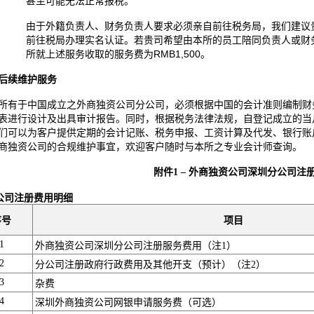
甚至可能无法正常报税。
由于外籍负责人、财务负责人要求必须亲自前往税务局，我们建议
前往税局办理实名认证。若贵司希望由本所的员工陪同负责人或财
所就上述服务收取的服务费为RMB1,500。
后续维护服务
所有于中国成立之外商独资公司分公司，必须根据中国的会计准则编制财
表进行设计及出具审计报告。同时，根据税务法律法规，自登记成立的当
们可以为客户提供定期的会计记账、税务申报、工资计算及代发、银行账
商独资公司的合规维护事宜，欢迎客户随时与本所之专业会计师查询。
附件
1 –
外商独资公司深圳分公司注
公司注册费用明细
序号
项目
1
外商独资公司深圳分公司注册服务费用（注
1
）
2
分公司注册政府行政费用及其他开支（预计）（注
2
）
3
杂费
4
深圳外商独资公司网银申请服务费（可选）