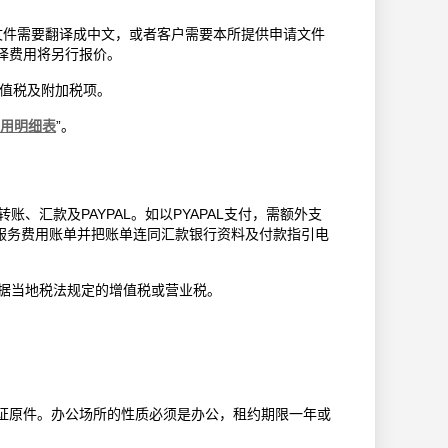
文件需要翻译成中文，或者客户需要本所提供申请文件
译费用将另行报价。
增值税及附加税项。
用明细表
”。
汇款及PAYPAL。如以PYAPAL支付，需额外支
的服务费用账单并把账单连同汇款银行资料及付款指引电
据当地税法规定的增值税或营业税。
证原件。办公场所的性质必须是办公，租约期限一年或