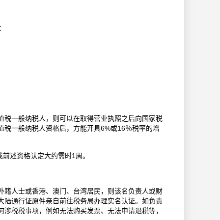
：
值税一般纳税人，则可以在取得营业执照之后向国家税
税一般纳税人资格后，方能开具6%或16％税率的增
完成前述资格认定大约需时1周。
外籍人士或香港、澳门、台湾居民，则该名负责人或财
大陆通行证原件亲自前往税务局办理实名认证。如负责
何涉税税事项，例如无法购买发票、无法申请退税等，