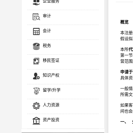
企业服务
审计
概览
会计
本注册
假设拟
税务
本所
代
第一节
移民签证
营范围
申请于
知识产权
具体资
一般情
留学/升学
所需文
人力资源
如果客
间也会
资产投资
一、 