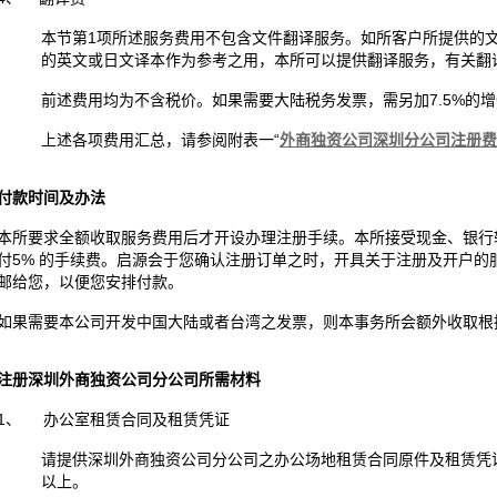
本节第1项所述服务费用不包含文件翻译服务。如所客户所提供的
的英文或日文译本作为参考之用，本所可以提供翻译服务，有关翻
前述费用均为不含税价。如果需要大陆税务发票，需另加7.5%的
上述各项费用汇总，请参阅附表一“
外商独资公司深圳分公司注册费
付款时间及办法
本所要求全额收取服务费用后才开设办理注册手续。本所接受现金、银行转账、
付5% 的手续费。启源会于您确认注册订单之时，开具关于注册及开户
邮给您，以便您安排付款。
如果需要本公司开发中国大陆或者台湾之发票，则本事务所会额外收取根
注册深圳外商独资公司分公司所需材料
1、 办公室租赁合同及租赁凭证
请提供深圳外商独资公司分公司之办公场地租赁合同原件及租赁凭
以上。