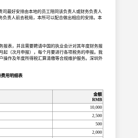
贵司最好安排由本地的员工陪同该负责人或财务负责人
务负责人前去税局，本所可以配合做出相应的安排。本
务报表，并且需要聘请中国的执业会计对其年度财务报
月起（次月申报），每个月要进行各项税务的申报。我
户操作及年度所得税汇算清缴等合规维护服务。深圳外
册费用明细表
金额
RMB
10,000
2,500
500
2,000