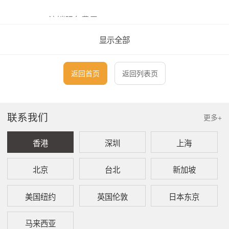
1、 注销服务费用
显示全部
本所代理申请注销于深圳注册成立之分公司的服
务费用为RMB15,000。本所之收费具体包含下
列服务项目：
返回首页
返回列表页
(1) 编制全套注销申请文件
(2) 税务登记注销
(3) 银行账户注销
联系我们
更多+
(4) 工商营业执照注销
(5) 公司社保账户注销
(6) 公司住房公积金账户注销
香港
深圳
上海
(7) 向公安局申请缴销印章
北京
台北
新加坡
如果拟注销之深圳分公司所经营业务涉及需要特
别许可或者牌照，有关费用将根据实际情况另行
美国纽约
英国伦敦
日本东京
报价。
马来西亚
2、 行政费用