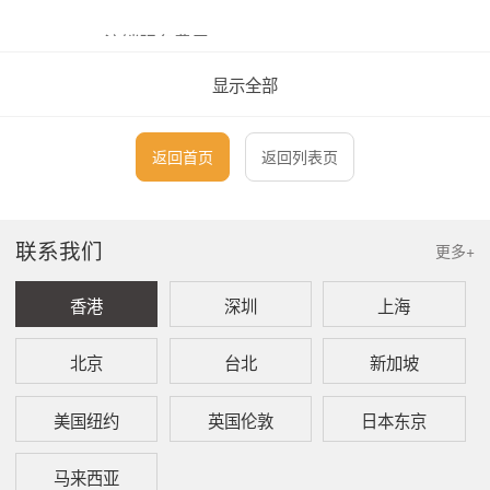
1、 注销服务费用
显示全部
本所代理申请注销于深圳注册成立之分公司的服
务费用为RMB15,000。本所之收费具体包含下
列服务项目：
返回首页
返回列表页
(1) 编制全套注销申请文件
(2) 税务登记注销
(3) 银行账户注销
联系我们
更多+
(4) 工商营业执照注销
(5) 公司社保账户注销
(6) 公司住房公积金账户注销
香港
深圳
上海
(7) 向公安局申请缴销印章
北京
台北
新加坡
如果拟注销之深圳分公司所经营业务涉及需要特
别许可或者牌照，有关费用将根据实际情况另行
美国纽约
英国伦敦
日本东京
报价。
马来西亚
2、 行政费用