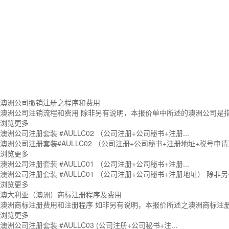
澳洲公司撤销注册之程序和费用
澳洲公司注销流程和费用 除非另有说明，本报价单中所述的澳洲公司是指根据
浏览更多
澳洲公司注册套装 #AULLC02 （公司注册+公司秘书+注册...
澳洲公司注册套装#AULLC02 （公司注册+公司秘书+注册地址+税号申请
浏览更多
澳洲公司注册套装 #AULLC01 （公司注册+公司秘书+注册...
澳洲公司注册套装 #AULLC01 （公司注册+公司秘书+注册地址） 除非另
浏览更多
澳大利亚（澳洲）商标注册程序及费用
澳洲商标注册费用和注册程序 如非另有说明，本报价所述之澳洲商标注册，
浏览更多
澳洲公司注册套装 #AULLC03 (公司注册+公司秘书+注...