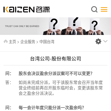
简体中文
主页
关于启源
服务范围
主页
>
企业服务
>
中国台湾
新闻中心
知识库
台湾公司-股份有限公司
出版刊物
问：
股东会决议盈余分派议案可不可以变更？
常见问题
答：
如尚未完成分派，可于该股东常会召开当年度
联系我们
营业终结前再召开股东临时会，变更该股东常
会之盈余分派决议。
问：
每一会计年度只能分派一次盈余吗？