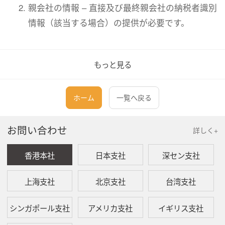
親会社の情報 – 直接及び最終親会社の納税者識別
情報（該当する場合）の提供が必要です。
実質的支配者に関する情報 – 以下の追加詳細情報
もっと見る
を提供する必要があります。
実質的支配者の種類
納税者番号（TIN）
ホーム
一覧へ戻る
当該TINを発行した管轄区域又は当局
お問い合わせ
詳しく+
関連活動を行う企業は、以下の補足情報を提供す
る必要があります。
香港本社
日本支社
深セン支社
従業員に関する情報
会議
上海支社
北京支社
台湾支社
請負委託
シンガポール支社
アメリカ支社
イギリス支社
なぜES申告では受益支配者のTINの記入が必要なので