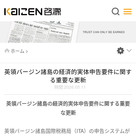
日本語
ホーム
企業情報
事業内容
ホーム
>
ニュース
情報
英領バージン諸島の経済的実体申告要件に関す
出版物
る重要な更新
時間:2026.05.11
よくあるご質問
お問い合わせ
英領バージン諸島の経済的実体申告要件に関する重要
な更新
英領バージン諸島国際税務局（ITA）の申告システムが