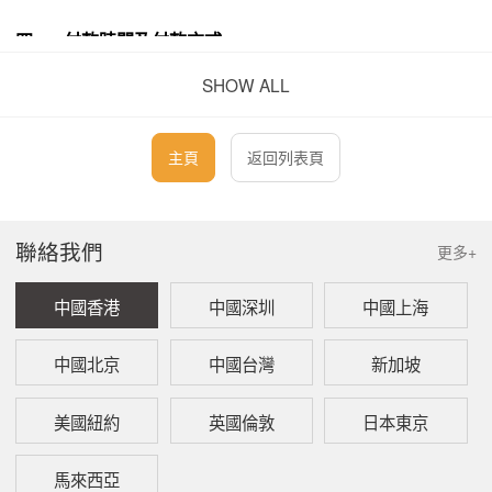
四、 付款時間及付款方式
SHOW ALL
本所要求在申請開始前全額付款。付款方式將於訂單
確認後提供。
主頁
返回列表頁
您還可以瀏覽
新加坡公司註冊+公司秘書+註冊地址+創業準
證
.
聯絡我們
更多+
上述報價僅作初步參考用途，並不構成最終交易條款。所有
中國香港
中國深圳
中國上海
服務項目之價格將以本公司就個案作出的最終報價為準，且
本公司保留隨時調整價格之權利，毋須另行通知。
中國北京
中國台灣
新加坡
如果您需要進一步的資訊或協助，煩請您瀏覽本所的官方網
美國紐約
英國倫敦
日本東京
站
www.kaizencpa.com
或透過下列方式與本所聯絡：
電郵：
info@kaizencpa.com
馬來西亞
電話：
+852 2341 1444