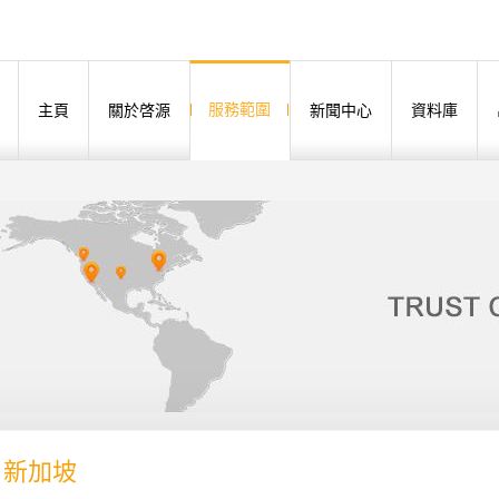
服務範圍
主頁
關於啓源
新聞中心
資料庫
- 新加坡