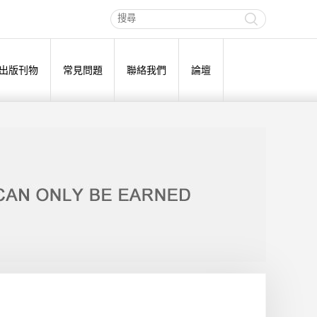
出版刊物
常見問題
聯絡我們
論壇