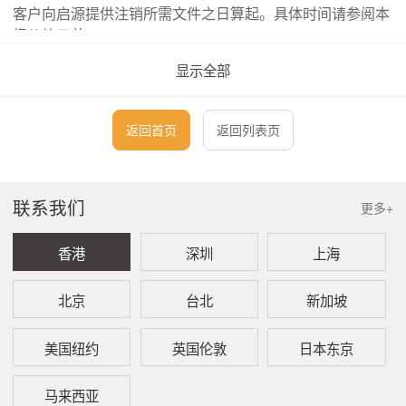
客户向启源提供注销所需文件之日算起。具体时间请参阅本
报价第三节。
显示全部
如果客户拟注销之北京分公司需要另行申请牌照或许可的注
销，则本所可能需要调整服务费用，而注销所需时间也会相
应延长。详情敬请向本所之专业顾问查询。
返回首页
返回列表页
一、
北京外商独资公司北京分公司注销费用
联系我们
更多+
1、
注销服务费用
香港
深圳
上海
本所代理申请注销于北京注册成立之外商独资
有限责任公司北京分公司的服务费用为
RMB15,000起。本所之收费具体包含下列服
北京
台北
新加坡
务项目：
美国纽约
英国伦敦
日本东京
（1） 准备注销申请文件
（2） 办理税务清算注销
（3） 办理营业执照注销
马来西亚
（4） 办理人民币基本账户注销