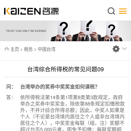
简体中文
主页
关于启源
服务范围
主页
>
税务
>
中国台湾
新闻中心
知识库
台湾综合所得税的常见问题09
出版刊物
问：
台湾举办的奖券中奖奖金如何课税？
常见问题
答：
依所得税法第14条第1项第8类第3款规定，政府
联系我们
举办之奖券中奖奖金，除依第88条规定扣缴税款
外，不并计综合所得总额；因此，中奖人如果是
个人（不论是台湾境内居住之个人或非台湾境内
居住之个人），中奖奖金每联（组、注）奖额不
超过台币5,000元者，即免予扣缴；每联奖额超