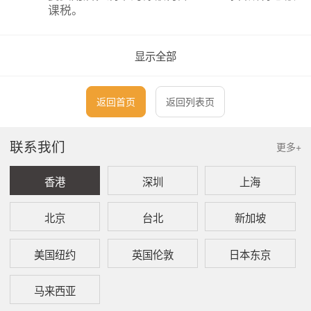
课税。
问：
养老金、退休金及资遣费是否要课征台湾综合所
显示全部
得税？
答：
凡个人领取之退休金、资遣费、退职金、离职
返回首页
返回列表页
金、终身俸、非属保险给付的养老金及依劳工退
休金条例规定办理年金保险的保险给付等所得，
应依所得税法第14条第1项第9类退职所得的规
联系我们
更多+
定计算所得额，超过定额免税部分应并入综合所
得总额申报，但不包括个人历年自薪资所得中自
香港
深圳
上海
行缴付之储金或依劳工退休金条例规定提缴的年
金保险费，于提缴年度已计入薪资所得课税部分
及其孳息。
北京
台北
新加坡
问：
在台湾支领一次退职所得之军公教（政）务人
美国纽约
英国伦敦
日本东京
员，计算退职所得时之服务年资如何计算？
马来西亚
答：
支领一次退职所得之军、公、教及政务人员，依
所得税法第14条第1项第9类第1款规定计算所得