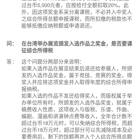
过台币5,000元者，应按给付全额扣取20%。此
外，因这项奖金系采分离课税，不必并入中奖人
之综合所得总额申报课税，而所扣缴的税款也不
能够抵缴应纳税额或申请退还。
问：
在台湾举办展览颁发入选作品之奖金，是否要课
征综合所得税
答：
这个问题分两部分来说明：
如果入选作品在展览结束后退还给参展人，所颁
发的入选作品奖金，属于竞技、竞赛的奖金，得
奖人并应将这项奖金并入取得年度的综合所得申
报纳税。
如果入选的作品不发还给得奖人，而版权属于举
办单位所有时，所颁发的入选作品奖金，就属于
稿费收入性质，这项收入与版税、乐谱、作曲、
编剧、漫画和讲演钟点费等收入，全年合计数不
超过台币18万元时，可以免纳综合所得税，而超
过台币18万元时，超过部分可以先减除成本及必
要费用后，剩下的馀额再并入个人综合所得总额