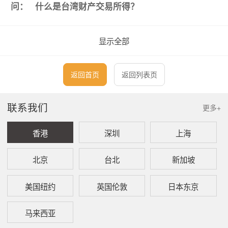
问：
什么是台湾财产交易所得？
答：
财产交易所得是指出售或交换财产及权利的所
得，它的计算方式分项说明如下：
显示全部
一、
出价所取得的财产和权利，以它出售时
的成交价额，减去原来取得时的成本，
及因取得、改良及移转该项财产或权利
返回首页
返回列表页
而支付之一切费用后的馀额为所得额。
例如张三出售高尔夫球证乙张价格台币
联系我们
500万元，支付佣金台币20万元，当初
更多+
购入的成本是台币200万元，那么张三
的财产交易所得就是台币280万元。
香港
深圳
上海
二、
因为继承或赠与而取得的财产或权利，
以它出售时的成交价额减去继承时或受
北京
台北
新加坡
赠时的时价，及因取得、改良及移转该
项财产或权利而支付之一切费用后的馀
美国纽约
英国伦敦
日本东京
额作为所得额。
三、
个人和家庭日常使用的衣物、家俱产生
马来西亚
的交易所得，依法免纳综合所得税。