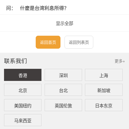
问：
什麼是台湾利息所得？
答：
利息所得是指公债（包括各级政府所发行的债
显示全部
券、库券、证券及凭券）、公司债、金融债券、
各种短期票券、金融机构的存款（含公教军警人
员退休金优惠存款）和其他贷出款项所取得的利
返回首页
返回列表页
息，此外，有奖储蓄券中奖的奖金超过储蓄部分
亦属存款利息。但是依照邮政储金匯兑法的规
定，中华邮政股份有限公司之存簿储金利息可以
联系我们
更多+
免税。另外，短期票券到期兑偿金额超过首次发
售价格部分的利息所得、依金融资產证券化条例
香港
深圳
上海
或不动產证券化条例规定发行的受益证券或资產
基础证券分配的利息所得、个人持有公债、公司
债及金融债券的利息所得及以前述有价证券或短
北京
台北
新加坡
期票券从事附条件交易，到期卖回金额超过原买
入金额部分之利息所得，不併计综合所得总额，
美国纽约
英国伦敦
日本东京
已扣缴的税款，也不可以抵缴应纳税额或申报退
税。
马来西亚