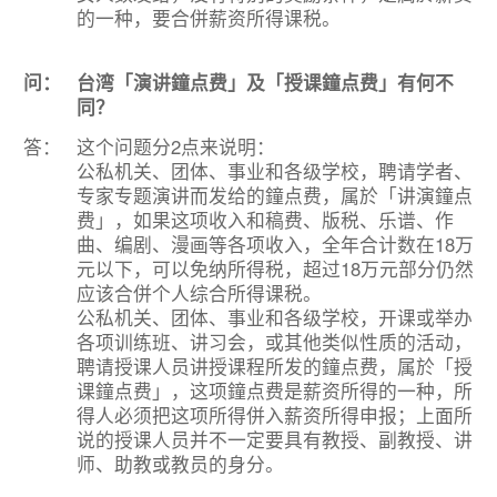
的一种，要合併薪资所得课税。
问：
台湾「演讲鐘点费」及「授课鐘点费」有何不
同？
答：
这个问题分2点来说明：
公私机关、团体、事业和各级学校，聘请学者、
专家专题演讲而发给的鐘点费，属於「讲演鐘点
费」，如果这项收入和稿费、版税、乐谱、作
曲、编剧、漫画等各项收入，全年合计数在18万
元以下，可以免纳所得税，超过18万元部分仍然
应该合併个人综合所得课税。
公私机关、团体、事业和各级学校，开课或举办
各项训练班、讲习会，或其他类似性质的活动，
聘请授课人员讲授课程所发的鐘点费，属於「授
课鐘点费」，这项鐘点费是薪资所得的一种，所
得人必须把这项所得併入薪资所得申报；上面所
说的授课人员并不一定要具有教授、副教授、讲
师、助教或教员的身分。