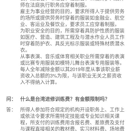
师在法庭执行职务应穿着制服。
雇主为事业经营的目的，要求所得人于提供劳务
的场所或提供劳务时穿着的服装如金融业、航空
业、客运业及餐饮业，要求员工应穿着制服。
为职业安全的目的，所需穿着具防护性质的服装
如医疗、营造、建筑工程及与潜水作业人员工作
时穿着防护衣、具反光标示服装或特殊材质潜水
衣。
从事表演、音乐或体育相关职业所需穿着的表演
或比赛专用服装如模特儿舞台表演专用服装等。
每人全年减除金额以其2019年度从事该职业薪
资收入总额的3%为限，与该职业无关之薪资收
入不得纳入计算。
问：
什么是台湾进修训练费？有金额限制吗？
答：
所得人参加符合规定的机构开设职务上、工作上
或依法令要求所需特定技能或专业知识相关课
程，所支付的训练费用含报名费、差旅费及支付
与课程直接相关的教材费、实习材料费、场地费