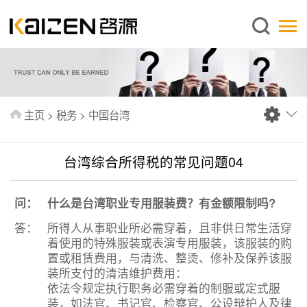
简体中文
主页
关于启源
服务范围
主页
>
税务
>
中国台湾
新闻中心
知识库
台湾综合所得税的常见问题04
出版刊物
问：
什么是台湾职业专用服装费？有金额限制吗?
常见问题
答：
所得人从事职业所必需穿着，且非供日常生活穿
联系我们
着使用的特殊服装或表演专用服装，该服装的购
置或租赁费用，与清洗、整烫、修补及保养该服
装所支付的清洁维护费用：
依法令规定执行职务必需穿着的制服或定式服
装，如法官、书记官、检察官、公设辩护人及律