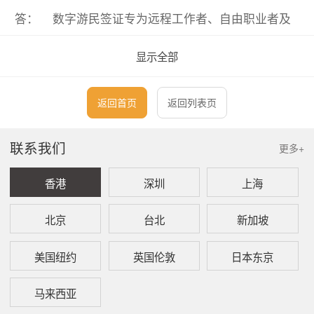
答：
数字游民签证专为远程工作者、自由职业者及
数位创业者设计，允许他们在马来西亚居住，
同时为海外客户工作。
显示全部
问：
是否有适合希望长期居留马来西亚的投资者签
返回首页
返回列表页
证选项？
答：
有。投资者签证（Investor Pass）以及马来西
联系我们
亚第二家园计划（MM2H）均允许投资者及高
更多+
净值人士在符合资格条件的情况下于马来西亚
长期居留。
香港
深圳
上海
北京
台北
新加坡
美国纽约
英国伦敦
日本东京
马来西亚