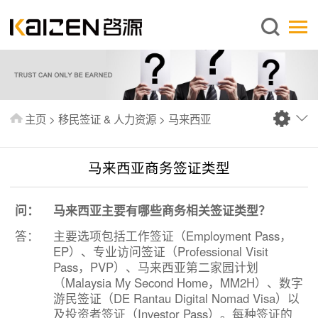
简体中文
主页
关于启源
服务范围
主页
>
移民签证 & 人力资源
>
马来西亚
新闻中心
知识库
马来西亚商务签证类型
出版刊物
问：
马来西亚主要有哪些商务相关签证类型？
常见问题
答：
主要选项包括工作签证（Employment Pass，
联系我们
EP）、专业访问签证（Professional Visit
Pass，PVP）、马来西亚第二家园计划
（Malaysia My Second Home，MM2H）、数字
游民签证（DE Rantau Digital Nomad Visa）以
及投资者签证（Investor Pass）。每种签证的