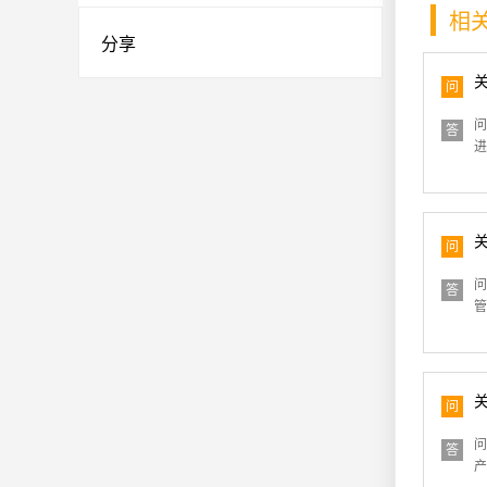
相
分享
问
问
答
进
问
问
答
管
问
问
答
产