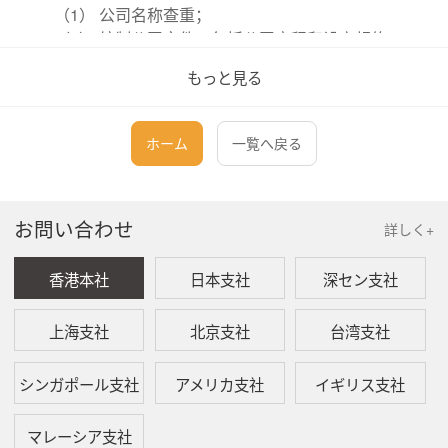
（1） 公司名称查重；
（2） 编制公司文件，包括公司章程和设立契约；
（3） 获取法律和人权部 (MOLHR) 对设立契约的批
もっと見る
准;
（4） 申请商业执照以及商业识别号（NIB）;
（5） 申请纳税人号码（NPWP）;
ホーム
一覧へ戻る
（6） 准备公司银行开户所需的文件。
（7） 获取核准活动使用空间（PKKPR）的批准。
お問い合わせ
詳しく+
上述报价已经包含本所的公司注册服务费用及政府规
费。但不包含办理公司注册过程中产生的文件快递费
用。
香港本社
日本支社
深セン支社
二、 付款时间及方法
上海支社
北京支社
台湾支社
在收到贵方的订单确认后，本所将开具发票并通过电
シンガポール支社
アメリカ支社
イギリス支社
子邮件将其与付款说明一起发送给贵方，以供结算。
请在汇款收据的信息部分填写本所的发票号或账号，
マレーシア支社
并在汇款后将其副本发送给本所。由于服务的性质，