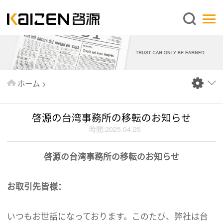
日本語
ホーム
企業情報
事業内容
ホーム
>
ニュース
情報
啓源の台湾事務所の移転のお知らせ
出版物
時間:2025.04.25
よくあるご質問
啓源の台湾事務所の移転のお知らせ
お問い合わせ
お取引先皆様：
いつもお世話になっております。このたび、弊社は台