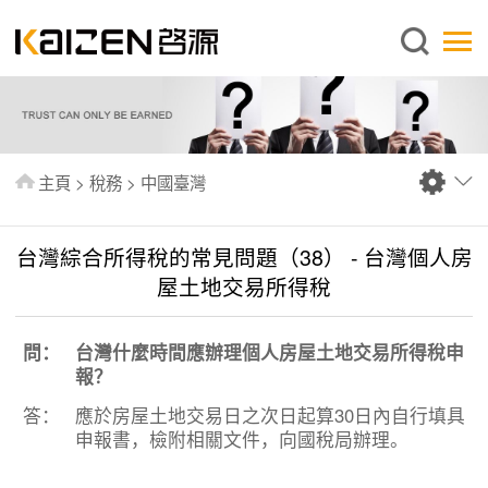
繁體中文
主頁
關於啓源
服務範圍
主頁
>
稅務
>
中國臺灣
新聞中心
資料庫
台灣綜合所得稅的常見問題（38） - 台灣個人房
出版刊物
屋土地交易所得稅
常見問題
問：
台灣什麼時間應辦理個人房屋土地交易所得稅申
聯絡我們
報？
答：
應於房屋土地交易日之次日起算30日內自行填具
申報書，檢附相關文件，向國稅局辦理。