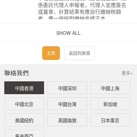
係委託代理人申報者，代理人並應簽名
或蓋章，計算結果有應自行繳納稅額
者，應一併檢附繳納收據正本。
二、
不動產或房屋使用權買入及賣出的買賣
SHOW ALL
契約書影本(私契）。
三、
成本及必要費用相關證明文件及其他有
主頁
返回列表頁
關文件。
聯絡我們
更多+
問：
台灣個人房屋土地交易所得稅之「交易日期」應
如何填報？
中國香港
中國深圳
中國上海
答：
一、
房屋、土地：請填寫交易房屋土地的完
成所有權移轉登記日期。
中國北京
中國台灣
新加坡
但下列情形的「交易日期」填寫如下：
1）
因強制執行於辦理所有權移轉登
美國紐約
英國倫敦
日本東京
記前已取得法院之權利移轉證
書，為拍定人領得權利移轉證書
日期。
馬來西亞