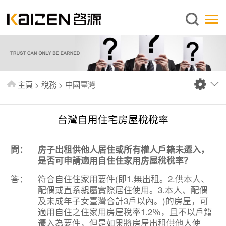
繁體中文
主頁
關於啓源
服務範圍
主頁
>
稅務
>
中國臺灣
新聞中心
資料庫
台灣自用住宅房屋稅稅率
出版刊物
問：
房子出租供他人居住或所有權人戶籍未遷入，
常見問題
是否可申請適用自住住家用房屋稅稅率？
聯絡我們
答：
符合自住住家用要件(即1.無出租。2.供本人、
配偶或直系親屬實際居住使用。3.本人、配偶
及未成年子女臺灣合計3戶以內。)的房屋，可
適用自住之住家用房屋稅率1.2％，且不以戶籍
遷入為要件，但是如果將房屋出租供他人使