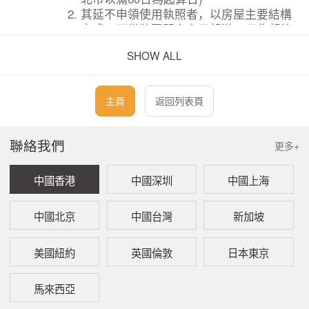
其延不申領使用執照者，以房屋主要結構
完成，可供裝置門窗之日起滿30日為起算
日。(臺中市以60日為起算日)其延不申領
SHOW ALL
使用執照者，以房屋主要結構完成120日
為起算日。(僅臺北市、新北市適用)
增建、改建房屋，以增、改建完成可供使
主頁
返回列表頁
用之日起為起算日。
聯絡我們
問：
房屋課稅面積中部分供作住家使用，應如何計
更多+
算房屋稅？
中國香港
中國深圳
中國上海
答：
依房屋稅條例第5條第1項第3款規定：「房屋同
時作住家及非住家用者，應以實際使用面積，
分別按住家用及非住家用稅率，課征房屋稅。
中國北京
中國台灣
新加坡
但非住家用者課稅面積最低不得少於全部面積
六分之一。」即非住家使用部分面積超過六分
美國紐約
英國倫敦
日本東京
之一者，按實際使用面積計課，其未達全部面
積六分之一者，以六分之一為準，分別按住家
馬來西亞
用或非住家用稅率課征房屋稅。