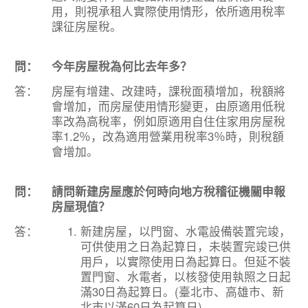
用，則視承租人實際使用情形，依所適用稅率
課征房屋稅。
問：
今年房屋稅為何比去年多？
答：
房屋有增建、改建時，課稅面積增加，稅額將
會增加，而房屋使用情形變更，由原適用低稅
率改為高稅率，例如原適用自住住家用房屋稅
率1.2％，改為適用營業用稅率3％時，則稅額
會增加。
問：
請問新建房屋應於何時向地方稅稽征機關申報
房屋現值？
答：
新建房屋，以門窗、水電設備裝置完竣，
可供使用之日為起算日，未裝置完竣已供
用戶，以實際使用日為起算日。但延不裝
置門窗、水電者，以核發使用執照之日起
滿30日為起算日。(臺北市、高雄市、新
北市以滿60日為起算日)