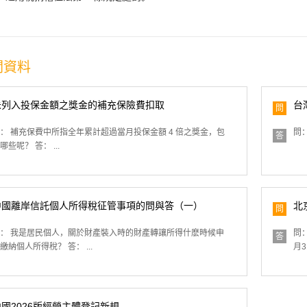
關資料
未列入投保金額之獎金的補充保險費扣取
台
問
： 補充保費中所指全年累計超過當月投保金額 4 倍之獎金，包
問：
答
哪些呢？ 答： ...
中國離岸信託個人所得稅征管事項的問與答（一）
北
問
： 我是居民個人，關於財產裝入時的財產轉讓所得什麽時候申
問
答
繳納個人所得稅？ 答： ...
月3
中國2026版經營主體登記新規