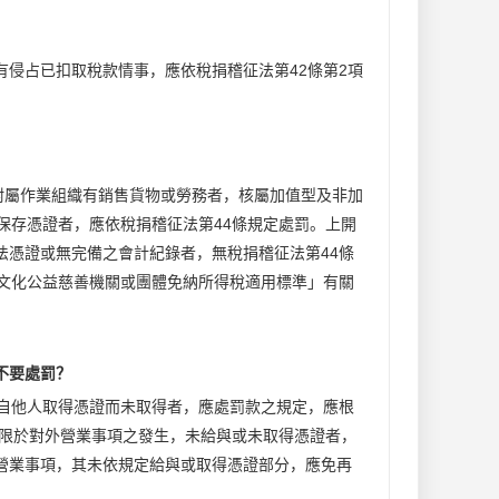
侵占已扣取稅款情事，應依稅捐稽征法第42條第2項
附屬作業組織有銷售貨物或勞務者，核屬加值型及非加
保存憑證者，應依稅捐稽征法第44條規定處罰。上開
法憑證或無完備之會計紀錄者，無稅捐稽征法第44條
育文化公益慈善機關或團體免納所得稅適用標準」有關
不要處罰？
應自他人取得憑證而未取得者，應處罰款之規定，應根
，限於對外營業事項之發生，未給與或未取得憑證者，
營業事項，其未依規定給與或取得憑證部分，應免再