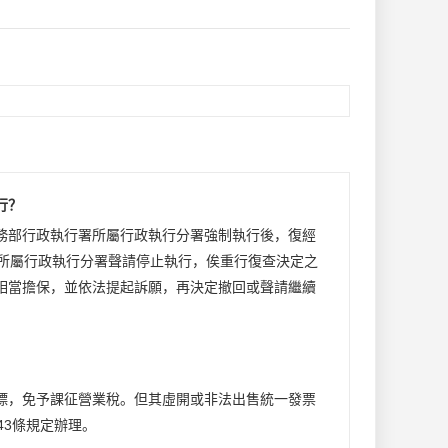
行？
務部行政執行署所屬行政執行分署強制執行後，復經
署所屬行政執行分署聲請停止執行，俟重行復查決定之
相當擔保，並依法提起訴願，再決定撤回或聲請繼續
標，免予課征營業稅。但其虛開或非法出售統一發票
43條規定辦理。