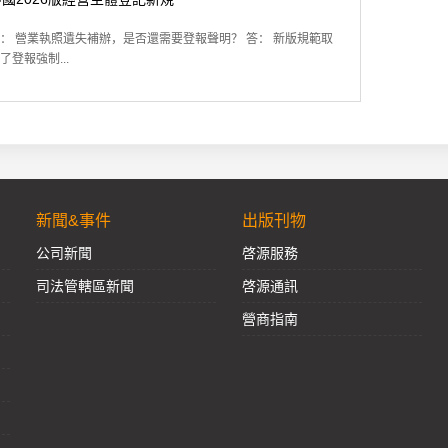
： 營業執照遺失補辦，是否還需要登報聲明？ 答： 新版規範取
了登報強制...
新聞&事件
出版刊物
公司新聞
啓源服務
司法管轄區新聞
啓源通訊
營商指南