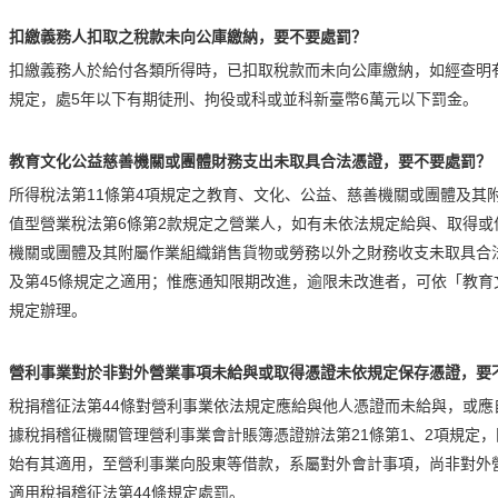
扣繳義務人扣取之稅款未向公庫繳納，要不要處罰？
扣繳義務人於給付各類所得時，已扣取稅款而未向公庫繳納，如經查明有
規定，處5年以下有期徒刑、拘役或科或並科新臺幣6萬元以下罰金。
教育文化公益慈善機關或團體財務支出未取具合法憑證，要不要處罰？
所得稅法第11條第4項規定之教育、文化、公益、慈善機關或團體及其
值型營業稅法第6條第2款規定之營業人，如有未依法規定給與、取得或
機關或團體及其附屬作業組織銷售貨物或勞務以外之財務收支未取具合
及第45條規定之適用；惟應通知限期改進，逾限未改進者，可依「教
規定辦理。
營利事業對於非對外營業事項未給與或取得憑證未依規定保存憑證，要
稅捐稽征法第44條對營利事業依法規定應給與他人憑證而未給與，或
據稅捐稽征機關管理營利事業會計賬簿憑證辦法第21條第1、2項規定
始有其適用，至營利事業向股東等借款，系屬對外會計事項，尚非對外
適用稅捐稽征法第44條規定處罰。