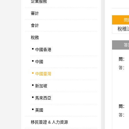
企業服務
審計
問
會計
稅稽
稅務
.
答
中國香港
.
問：
中國
.
答：
中國臺灣
.
新加坡
.
馬來西亞
.
問：
美國
答：
移民簽證 & 人力資源