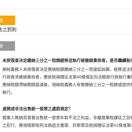
題
法之罰則
案
未按復查決定繳納三分之一稅額經移送執行被撤銷重核者，是否繼續執
納稅義務人未按復查決定應納稅額繳納三分之一而提起訴願，經移送法
行政救濟撤銷重核者，應依稅捐稽征法第40條規定向法務部行政執行
應納稅額滯納期間屆滿後，視納稅義務人有無繳納三分之一稅額或提供
執行。
虛開或非法出售統一發票之處罰規定？
營業人無銷貨事實出售統一發票牟取不法之利益，非屬營業稅課征之目
之犯行，應視情節依刑法偽造文書罪、詐欺罪及稅捐稽征法第41條或第