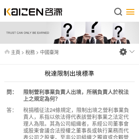
繁體中文
主頁
關於啓源
服務範圍
主頁
>
稅務
>
中國臺灣
新聞中心
資料庫
稅達限制出境標準
出版刊物
問：
限制營利事業負責人出境，所稱負責人於稅法
常見問題
上之規定為何？
聯絡我們
答：
稅捐稽征法24條規定，限制出境之營利事業負
責人，系指以依法得代表該營利事業之法定代
理人為限。其為公司組織者，系經公司董事會
或股東會議合法授權之董事長或執行業務而代
表公司之股東。至非公司組織之獨資或合夥營