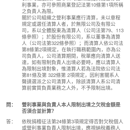
利事業，亦可參照商業登記法第10條第1項所稱
之負責人為限。
關於公司組織之營利事業應行清算，未以章程
規定或選任清算人者，於無限公司及有限公
司，系以全體股東為清算人（公司法第79、113
條參照）；於股份有限公司，系以董事為清算
人（公司法第322條參照）；而清算人依公司法
第8條第2項規定，在執行職務範圍內，亦為公
司負責人，公司清算期間，稅單應向清算人送
達，如有限制負責人出境必要時，應以清算人
為限制出境對象，惟清算人若為法院依公司法
第81條及第 322條第 2項規定，因利害關系人
聲請選派之公司清算人，除該清算人系公司清
算前實質負責業務之人外，不予限制出境。
問：
營利事業與負責人本人限制出境之欠稅金額是
否須合並計算？
答：
依稅捐稽征法第24條第3項規定得否對欠稅個人
或營利事業負責人限制出境，應視納稅義務人