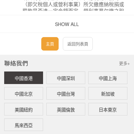
（即欠稅個人或營利事業）所欠繳應納稅捐或
罰款是否達一定金額而定。營利事業欠繳之稅
捐或罰款與負責人本人所欠繳之稅捐或罰款，
系屬二個不同納稅義務人所欠繳，從而其是否
SHOW ALL
達限制出境之金額，自應個別認定，不宜合並
計算。
主頁
返回列表頁
問：
應行清算之股份有限公司，未指定清算人時，
如欠稅達限制出境標準，限制出境之對象為
聯絡我們
更多+
何？
中國香港
中國深圳
中國上海
答：
有解散事由應行清算之股份有限公司，倘其欠
稅已達稅捐稽征法第24條規定之標準，應限制
其負責人出境時，如公司法或該公司之章程對
中國北京
中國台灣
新加坡
於清算人未有規定，其股東會亦未選任清算人
者，應以全體董事為限制出境對象，至得否限
美國紐約
英國倫敦
日本東京
制出境，應依限制欠稅人或欠稅營利事業負責
人出境規範辦理。
馬來西亞