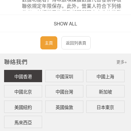
聯依規定年限保存。此外，營業人符合下列條
件者，其經營零售業務部門所開立之收款機發
票存根聯，得報經營業稅主管稽征機關核準後
SHOW ALL
於各該期營業稅報繳後屆滿9個月銷毀，並以收
款機日報表及統一發票明細表存查聯代替，依
規定年限保存：
主頁
返回列表頁
1.
無積欠已確定之營利事業所得稅及罰
款。
聯絡我們
更多+
2.
會計制度健全，內部稽核與內部控制訂
有管理或管制措施規範者。
中國香港
中國深圳
中國上海
3.
當年度營利事業所得稅結算申報，委托
會計師查核簽證申報，或經核準使用藍
中國北京
中國台灣
新加坡
色申報書者。
4.
最近半年內，總分支機構合計平均每月
美國紐約
英國倫敦
日本東京
使用2聯式收款機統一發票達5萬份以上
者。
馬來西亞