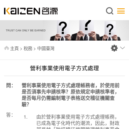
繁體中文
主頁
關於啓源
服務範圍
主頁
>
稅務
>
中國臺灣
新聞中心
資料庫
營利事業使用電子方式處理
出版刊物
問：
營利事業使用電子方式處理帳務者，於使用前
常見問題
是否須事先申請核準？原依規定申請核準者，
聯絡我們
是否每月仍需編制電子表格送交稽征機關查
驗？
答：
1.
由於營利事業使用電子方式處理帳務，
已成為電子化時代的潮流，因此，財政