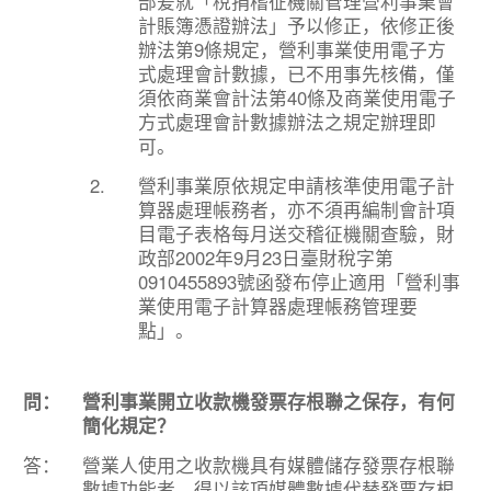
部爰就「稅捐稽征機關管理營利事業會
計賬簿憑證辦法」予以修正，依修正後
辦法第9條規定，營利事業使用電子方
式處理會計數據，已不用事先核備，僅
須依商業會計法第40條及商業使用電子
方式處理會計數據辦法之規定辦理即
可。
2.
營利事業原依規定申請核準使用電子計
算器處理帳務者，亦不須再編制會計項
目電子表格每月送交稽征機關查驗，財
政部2002年9月23日臺財稅字第
0910455893號函發布停止適用「營利事
業使用電子計算器處理帳務管理要
點」。
問：
營利事業開立收款機發票存根聯之保存，有何
簡化規定？
答：
營業人使用之收款機具有媒體儲存發票存根聯
數據功能者，得以該項媒體數據代替發票存根