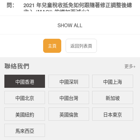
問：
2021 年兒童稅收抵免如何跟隨著修正調整後總
收入 (MAGI) 的增加而減少？
答：
另外，兒童稅收抵免會跟隨著修正調整後的總
SHOW ALL
收入（Modified Adjusted Gross Income,
MAGI）的提高而逐漸減少。具體如下圖所示：
主頁
返回列表頁
2021
年
報稅
修正調整後的總收入
兒童稅收抵免
兒童稅
身份
（
MAGI
）
（
CTC
）
聯絡我們
更多+
收抵免
夫妻
US$0 to US$150,000
$3,600
（對於
合報
中國香港
中國深圳
中國上海
年齡在
US$150,000 to
遞減 （不低於
0-5
歲的
US$170,000
$2,000
）
兒童）
中國北京
中國台灣
新加坡
US$170,000 to
$2,000
US$400,000
美國紐約
英國倫敦
日本東京
超過
US$400,000
遞減到
$0
馬來西亞
單身
US$0 to US$75,000
$3,600
報稅