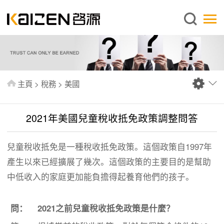
繁體中文
主頁
關於啓源
服務範圍
主頁
>
稅務
>
美國
新聞中心
資料庫
2021年美國兒童稅收抵免政策調整問答
出版刊物
兒童稅收抵免是一種稅收抵免政策。這個政策自1997年
常見問題
產生以來已經擴展了幾次。這個政策的主要目的是幫助
聯絡我們
中低收入的家庭更加能負擔得起養育他們的孩子。
問：
2021之前兒童稅收抵免政策是什麼？