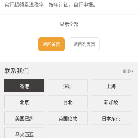
实行超额累进税率，按年计征，自行申报。
外国资产的申报
显示全部
美国公民和居民外国人必须申报其来自全球的收入，包括来
自外国信托、外国银行和证券账户的收入。如果其外国金融
返回首页
返回列表页
账户的总价值在纳税年内的任何时间超过10,000美元，则必
须进行美国海外银行账户和海外金融资产申报（FBAR）。
如果外国资产达到一定数额，可能还要根据《海外账户纳税
联系我们
更多+
法案》（FATCA）进行申报。
美国消费税/销售税
香港
深圳
上海
美国销售税/消费税是美国州和地方政府对部份商品和劳务按
北京
台北
新加坡
其销售价格征收的税。商品销售方或服务提供商先向消费者
征收销售税，然后在规定的时间（通常是每月，每季度或每
美国纽约
英国伦敦
日本东京
年）向州和地方税务机关进行申报缴纳。美国联邦政府并不
征收销售税，而不同的州和地方政府均有不同的销售税规
马来西亚
则、法律及税率。