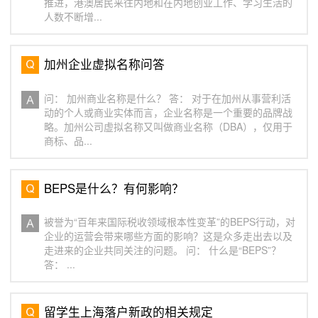
推进，港澳居民来往内地和在内地创业工作、学习生活的
人数不断增...
加州企业虚拟名称问答
问： 加州商业名称是什么？ 答： 对于在加州从事营利活
动的个人或商业实体而言，企业名称是一个重要的品牌战
略。加州公司虚拟名称又叫做商业名称（DBA），仅用于
商标、品...
BEPS是什么？有何影响？
被誉为“百年来国际税收领域根本性变革”的BEPS行动，对
企业的运营会带来哪些方面的影响？这是众多走出去以及
走进来的企业共同关注的问题。 问： 什么是“BEPS”？
答： ...
留学生上海落户新政的相关规定