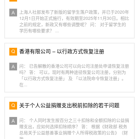
上海人社部发布了新版的留学生落户政策，并已于2020年
12月1日开始正式施行，有效期至2025年11月30日。相比
之前的规定，新政又有哪些调整呢？ 问： 对于留学生的
学历有哪些要求？ ...
香港有限公司 – 以行政方式恢复注册
问： 已告解散的香港公司可以向公司注册处申请恢复注册
吗？ 答： 可以，现时有两种途径恢复公司注册，分别为
「以行政方式恢复注册」 及 「以法院命令恢复注册」。
在...
关于个人公益捐赠支出税前扣除的若干问题
问： 个人同时发生按百分之三十扣除和全额扣除的公益捐
赠支出，应如何选择扣除顺序？ 答： 根据《财政部 税务
总局关于公益慈善事业捐赠个人所得税政策的公告》（财
政...