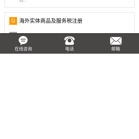
海外实体商品及服务税注册
海外实体的定义是指非新加坡居民和/或在新加坡没有固定
营业地点的实体。本地和海外的实体也适用同样的商品及
服务税登记规则。如果公司正在注册GST，公司必须在新
在线咨询
电话
邮箱
加坡指定一个当地代理，即第33(1)条代理，该代理将代
表公司...
在香港申请事先裁定的常见问题
在香港任何公司或人士均可向香港税务局局长提出事先裁
定的申请，就条例的各项条文如何适用于申请所述的安排
作出裁定，此项申请是需要缴付费用给香港税务局的，以
下是关于事先裁定的常见问题： 问： ...
基于真实交易，取得虚开发票如何税前列支？