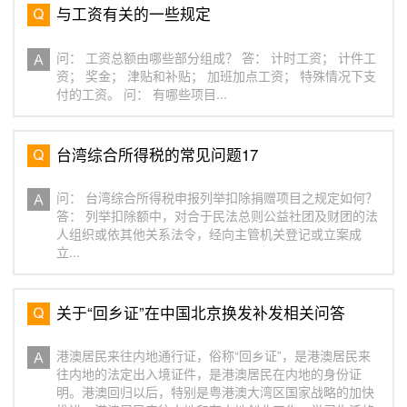
与工资有关的一些规定
问： 工资总额由哪些部分组成？ 答： 计时工资； 计件工
资； 奖金； 津贴和补贴； 加班加点工资； 特殊情况下支
付的工资。 问： 有哪些项目...
台湾综合所得税的常见问题17
问： 台湾综合所得税申报列举扣除捐赠项目之规定如何？
答： 列举扣除额中，对合于民法总则公益社团及财团的法
人组织或依其他关系法令，经向主管机关登记或立案成
立...
关于“回乡证”在中国北京换发补发相关问答
港澳居民来往内地通行证，俗称“回乡证”，是港澳居民来
往内地的法定出入境证件，是港澳居民在内地的身份证
明。港澳回归以后，特别是粤港澳大湾区国家战略的加快