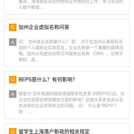
推进，港澳居民来往内地和在内地创业工作、学习生活的
人数不断增...
加州企业虚拟名称问答
问： 加州商业名称是什么？ 答： 对于在加州从事营利活
动的个人或商业实体而言，企业名称是一个重要的品牌战
略。加州公司虚拟名称又叫做商业名称（DBA），仅用于
商标、品...
BEPS是什么？有何影响？
被誉为“百年来国际税收领域根本性变革”的BEPS行动，对
企业的运营会带来哪些方面的影响？这是众多走出去以及
走进来的企业共同关注的问题。 问： 什么是“BEPS”？
答： ...
留学生上海落户新政的相关规定