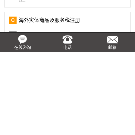
海外实体商品及服务税注册
海外实体的定义是指非新加坡居民和/或在新加坡没有固定
营业地点的实体。本地和海外的实体也适用同样的商品及
服务税登记规则。如果公司正在注册GST，公司必须在新
在线咨询
电话
邮箱
加坡指定一个当地代理，即第33(1)条代理，该代理将代
表公司...
在香港申请事先裁定的常见问题
在香港任何公司或人士均可向香港税务局局长提出事先裁
定的申请，就条例的各项条文如何适用于申请所述的安排
作出裁定，此项申请是需要缴付费用给香港税务局的，以
下是关于事先裁定的常见问题： 问： ...
基于真实交易，取得虚开发票如何税前列支？