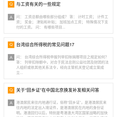
与工资有关的一些规定
问： 工资总额由哪些部分组成？ 答： 计时工资； 计件工
资； 奖金； 津贴和补贴； 加班加点工资； 特殊情况下支
付的工资。 问： 有哪些项目...
台湾综合所得税的常见问题17
问： 台湾综合所得税申报列举扣除捐赠项目之规定如何？
答： 列举扣除额中，对合于民法总则公益社团及财团的法
人组织或依其他关系法令，经向主管机关登记或立案成
立...
关于“回乡证”在中国北京换发补发相关问答
港澳居民来往内地通行证，俗称“回乡证”，是港澳居民来
往内地的法定出入境证件，是港澳居民在内地的身份证
明。港澳回归以后，特别是粤港澳大湾区国家战略的加快