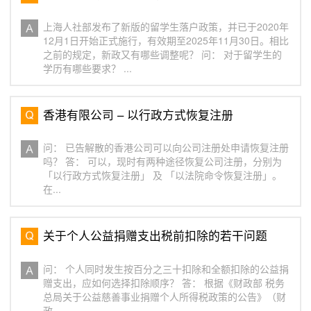
上海人社部发布了新版的留学生落户政策，并已于2020年
12月1日开始正式施行，有效期至2025年11月30日。相比
之前的规定，新政又有哪些调整呢？ 问： 对于留学生的
学历有哪些要求？ ...
香港有限公司 – 以行政方式恢复注册
问： 已告解散的香港公司可以向公司注册处申请恢复注册
吗？ 答： 可以，现时有两种途径恢复公司注册，分别为
「以行政方式恢复注册」 及 「以法院命令恢复注册」。
在...
关于个人公益捐赠支出税前扣除的若干问题
问： 个人同时发生按百分之三十扣除和全额扣除的公益捐
赠支出，应如何选择扣除顺序？ 答： 根据《财政部 税务
总局关于公益慈善事业捐赠个人所得税政策的公告》（财
政...