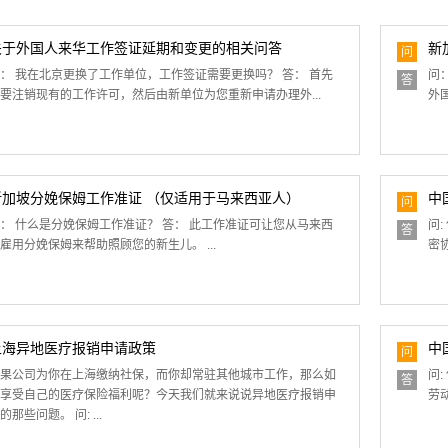
关于外国人来华工作签证延期和变更的相关问答
新
问
： 我在北京更换了工作单位，工作签证需要更换吗？ 答： 首先
问
答
要注销现有的工作许可，然后由新单位为您重新申请办理外...
外
新加坡分娩保姆工作准证 （仅适用于马来西亚人）
中
问
： 什么是分娩保姆工作准证？ 答： 此工作准证可让您从马来西
问
答
雇用分娩保姆来帮助照顾您的新生儿。 ...
密
上海异地医疗报销申请政策
中
问
果公司为你在上海缴纳社保，而你却常驻其他城市工作，那么如
问
答
享受自己的医疗保险福利呢？今天我们就来说说异地医疗报销申
劳
的那些问题。 问: ...