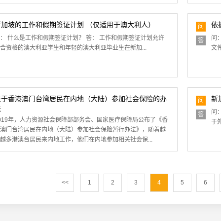
新加坡的工作和假期签证计划 （仅适用于澳大利人）
依
问
： 什么是工作和假期签证计划？ 答： 工作和假期签证计划允许
问
答
合资格的澳大利亚学生和年轻的澳大利亚毕业生在新加...
文
关于香港澳门台湾居民在内地（大陆）参加社会保险的办
新
问
法
问
答
019年，人力资源社会保障部部务会、国家医疗保障局公布了《香
于
澳门台湾居民在内地（大陆）参加社会保险暂行办法》，随着越
越多港澳台居民来内地工作，他们在内地参加相关社会保...
<<
1
2
3
4
5
6