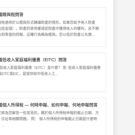
國贈與稅問答
與稅適用於以贈與形式轉讓財產的情形。如果您給予他人財產
包括金錢）、財產的使用權或從財產中獲得收入的權利，且不期
收到等值的回報，這種行為稱為贈與。您以低於財產公允價...
國低收入家庭福利優惠（EITC）問答
: 低收入家庭福利優惠（EITC）是什麼？ 答: 低收入家庭福利優惠
EITC或EIC，是提供給中低收入工...
國個人所得稅 — 何時申報、如何申報、何地申報問答
文將為您解答一些常見的，關於個人所得稅申報的截止日期、方
、位址等相關問題。 問： 個人所得稅的申報截止日期是什麼時
...