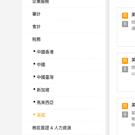
企業服務
審計
問
問
答
會計
通
稅務
.
中國香港
.
問
中國
.
問
答
以
中國臺灣
.
新加坡
.
馬來西亞
.
問
當
答
美國
報
稅
移民簽證 & 人力資源