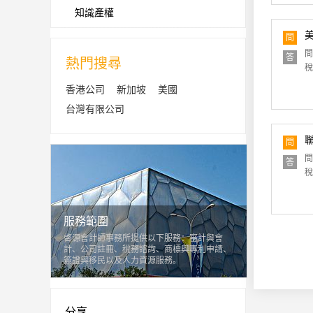
知識產權
問
問
答
熱門搜尋
稅
香港公司
新加坡
美國
台灣有限公司
問
問
答
稅
服務範圍
啓源會計師事務所提供以下服務：審計與會
計、公司註冊、稅務諮詢、商標與專利申請、
簽證與移民以及人力資源服務。
分享