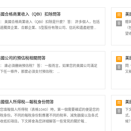
美國合格商業收入（QBI）扣除問答
美
問
： 美國合格商業收入（QBI）扣除是什麼？ 答： 許多個人，包括
贈
答
過獨資企業、合夥企業、S型股份有限公司、信託和遺產經營...
（
望
美國公司的預估稅相關問答
美
問
： 誰必須繳納預估稅？ 答： 一般而言，如果您的美國公司滿足
問
答
下任一條件，那麼必須支付預估稅： ...
又稱
美國個人所得稅—報稅身份問答
美
問
您填報個人所得稅（表格1040）時，第一個需要確認的便是您的
下
答
稅身份。不同的報稅身份對應著不同的稅率、減免額度以及各式
式
收抵扣項目。下文將會為您詳細解答一些常見的關於報...
候？ 