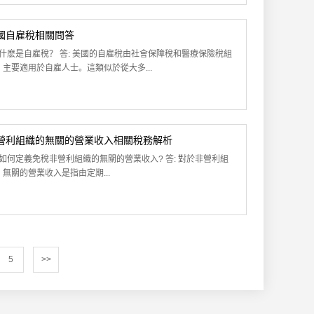
國自雇稅相關問答
: 什麽是自雇稅？ 答: 美國的自雇稅由社會保障稅和醫療保險稅組
，主要適用於自雇人士。這類似於從大多...
營利組織的無關的營業收入相關稅務解析
: 如何定義免稅非營利組織的無關的營業收入? 答: 對於非營利組
，無關的營業收入是指由定期...
5
>>