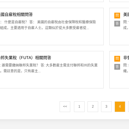
美國自雇稅相關問答
美
問
： 什麼是自雇稅？ 答： 美國的自雇稅由社會保障稅和醫療保險
問
答
組成，主要適用于自雇人士。這類似於從大多數受雇者從...
成
聯邦失業稅（FUTA）相關問答
非
問
: 誰需要繳納聯邦失業稅？ 答: 大多數雇主需支付聯邦和州的失業
問
答
。需註意的是，只有雇主...
織
<<
1
2
3
4