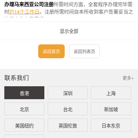
办理马来西亚公司注册
所需时间方面，全套程序办理完毕需
时
约14个工作日
。注册所需时间自本所收到客户签署妥当之
注册文件之日算起。
显示全部
如果客户之马来西亚公司拟经营之业务需要额外申请许可或
牌照，本所可以代办，但所需时间会相应延长，而本所也会
收取额外费用。
返回首页
返回列表页
一、
马来西亚公司注册（及代理董事）套装服务及费用
联系我们
更多+
本所代理于马来西亚注册成立一家私人股份有限公
司，以及提供首年的公司秘书、注册地址、马来西
亚当地代理董事，协助客户的公司于马来西亚开设
香港
深圳
上海
一个银行账户之
服务费用为4,150美元
。具体而言，
本所的服务包含下列各项：
北京
台北
新加坡
1
、
公司注册前后手续
美国纽约
英国伦敦
日本东京
具体而言，本所会协助客户办理以下马来