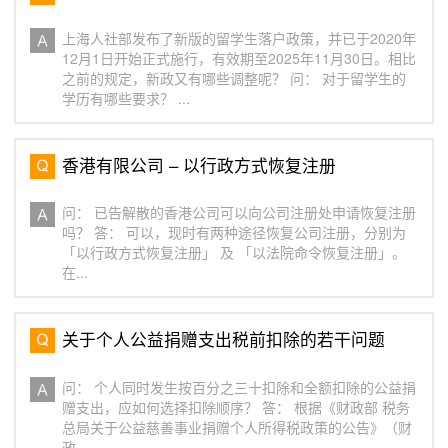
上海人社部发布了新版的留学生落户政策，并已于2020年
12月1日开始正式施行，有效期至2025年11月30日。相比
之前的规定，新政又有哪些调整呢？ 问： 对于留学生的
学历有哪些要求？ ...
香港有限公司 – 以行政方式恢复注册
问： 已告解散的香港公司可以向公司注册处申请恢复注册
吗？ 答： 可以，现时有两种途径恢复公司注册，分别为
「以行政方式恢复注册」 及 「以法院命令恢复注册」。
在...
关于个人公益捐赠支出税前扣除的若干问题
问： 个人同时发生按百分之三十扣除和全额扣除的公益捐
赠支出，应如何选择扣除顺序？ 答： 根据《财政部 税务
总局关于公益慈善事业捐赠个人所得税政策的公告》（财
政...