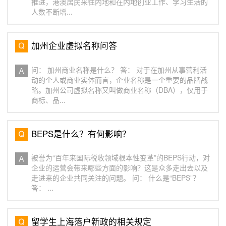
推进，港澳居民来往内地和在内地创业工作、学习生活的
人数不断增...
加州企业虚拟名称问答
问： 加州商业名称是什么？ 答： 对于在加州从事营利活
动的个人或商业实体而言，企业名称是一个重要的品牌战
略。加州公司虚拟名称又叫做商业名称（DBA），仅用于
商标、品...
BEPS是什么？有何影响？
被誉为“百年来国际税收领域根本性变革”的BEPS行动，对
企业的运营会带来哪些方面的影响？这是众多走出去以及
走进来的企业共同关注的问题。 问： 什么是“BEPS”？
答： ...
留学生上海落户新政的相关规定