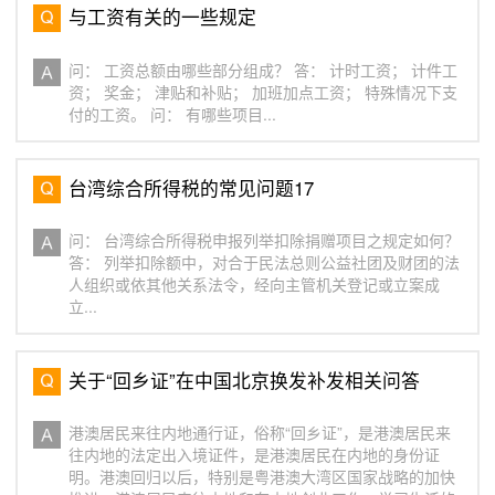
与工资有关的一些规定
问： 工资总额由哪些部分组成？ 答： 计时工资； 计件工
资； 奖金； 津贴和补贴； 加班加点工资； 特殊情况下支
付的工资。 问： 有哪些项目...
台湾综合所得税的常见问题17
问： 台湾综合所得税申报列举扣除捐赠项目之规定如何？
答： 列举扣除额中，对合于民法总则公益社团及财团的法
人组织或依其他关系法令，经向主管机关登记或立案成
立...
关于“回乡证”在中国北京换发补发相关问答
港澳居民来往内地通行证，俗称“回乡证”，是港澳居民来
往内地的法定出入境证件，是港澳居民在内地的身份证
明。港澳回归以后，特别是粤港澳大湾区国家战略的加快