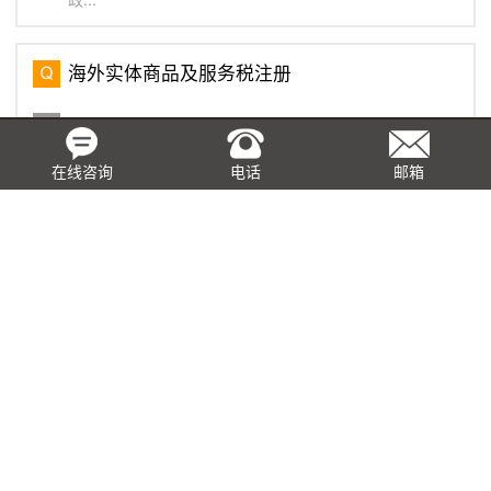
海外实体商品及服务税注册
海外实体的定义是指非新加坡居民和/或在新加坡没有固定
营业地点的实体。本地和海外的实体也适用同样的商品及
服务税登记规则。如果公司正在注册GST，公司必须在新
在线咨询
电话
邮箱
加坡指定一个当地代理，即第33(1)条代理，该代理将代
表公司...
在香港申请事先裁定的常见问题
在香港任何公司或人士均可向香港税务局局长提出事先裁
定的申请，就条例的各项条文如何适用于申请所述的安排
作出裁定，此项申请是需要缴付费用给香港税务局的，以
下是关于事先裁定的常见问题： 问： ...
基于真实交易，取得虚开发票如何税前列支？